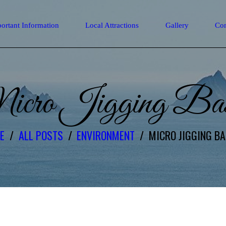
ortant Information
Local Attractions
Gallery
Con
cro Jigging Bas
E
ALL POSTS
ENVIRONMENT
MICRO JIGGING BA