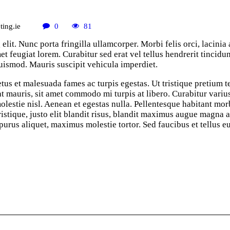
ting.ie
0
81
elit. Nunc porta fringilla ullamcorper. Morbi felis orci, lacini
 feugiat lorem. Curabitur sed erat vel tellus hendrerit tincidunt
 euismod. Mauris suscipit vehicula imperdiet.
etus et malesuada fames ac turpis egestas. Ut tristique pretium 
erat mauris, sit amet commodo mi turpis at libero. Curabitur vari
lestie nisl. Aenean et egestas nulla. Pellentesque habitant mor
 tristique, justo elit blandit risus, blandit maximus augue magn
rus aliquet, maximus molestie tortor. Sed faucibus et tellus eu 