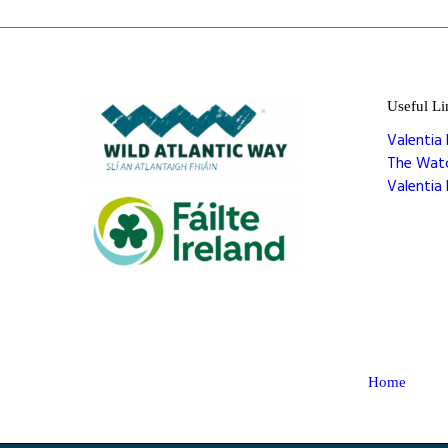
Useful Li
Valentia 
The Wat
Valentia 
Home