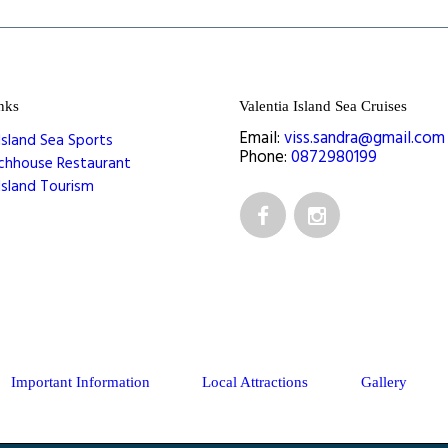
nks
Valentia Island Sea Cruises
Email:
viss.sandra@gmail.com
Island Sea Sports
Phone:
0872980199
chhouse Restaurant
Island Tourism
Important Information
Local Attractions
Gallery