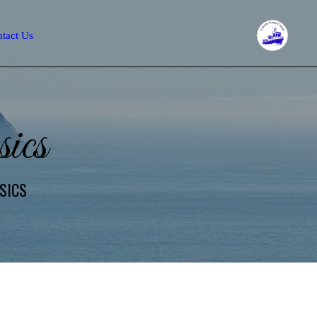
tact Us
ics
SICS